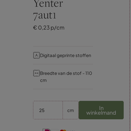
Yenter
7aut1
€
0,
23
p/cm
Digitaal geprinte stoffen
Breedte van de stof - 110
cm
In
cm
winkelmand