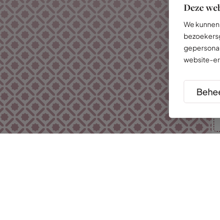
Deze web
We kunnen 
bezoekersg
gepersonal
website-er
Behee