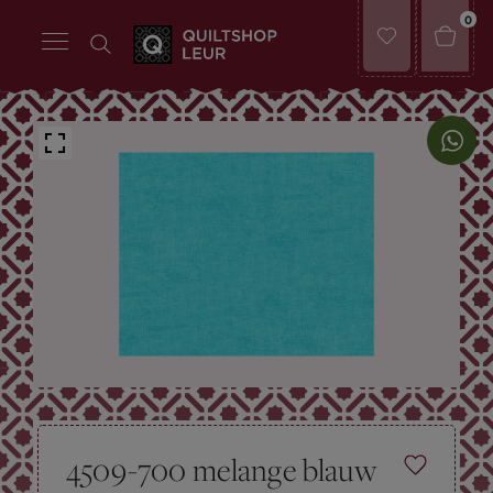
0
4509-700 melange blauw