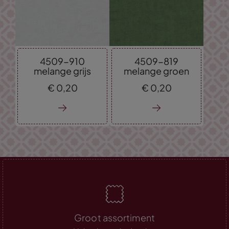
4509-910
4509-819
melange grijs
melange groen
€
0,
20
€
0,
20
Groot assortiment