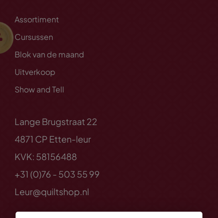
Assortiment
Cursussen
Blok van de maand
Uitverkoop
Show and Tell
Lange Brugstraat 22
4871 CP Etten-leur
KVK: 58156488
+31 (0)76 - 503 55 99
Leur@quiltshop.nl