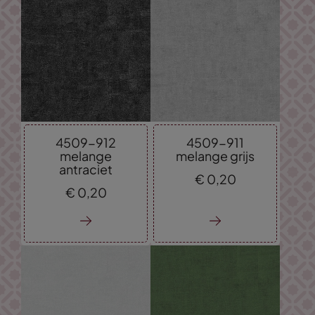
4509-912
4509-911
melange
melange grijs
antraciet
€
0,
20
€
0,
20