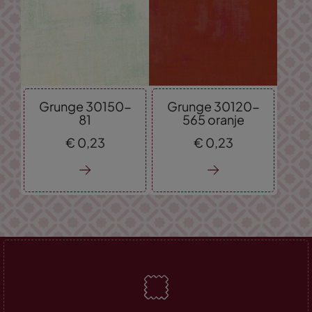
Grunge 30150-
Grunge 30120-
81
565 oranje
€
0,
23
€
0,
23