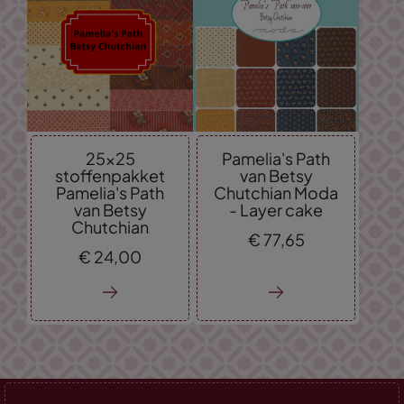
25x25
Pamelia's Path
stoffenpakket
van Betsy
Pamelia's Path
Chutchian Moda
van Betsy
- Layer cake
Chutchian
€
77,
65
€
24,
00