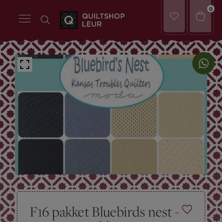
0
F16 pakket Bluebirds nest -