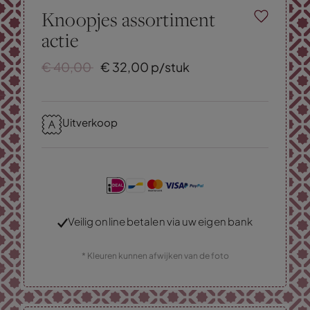
Knoopjes assortiment
actie
€
40,
00
€
32,
00
p/stuk
Uitverkoop
Veilig online betalen via uw eigen bank
* Kleuren kunnen afwijken van de foto