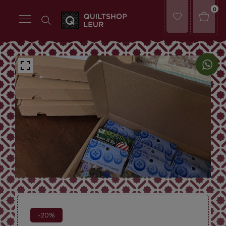
0
-20%