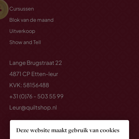
Cursussen
Blok van de maand
Uitverkoop
Show and Tell
Lange Brugstraat 22
4871 CP Etten-leur
KVK: 58156488
+31 (0)76 - 503 55 99
Leur@quiltshop.nl
Deze website maakt gebruik van cookies