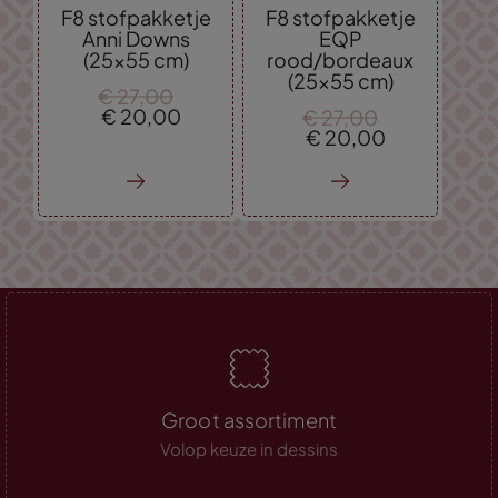
F8 stofpakketje
F8 stofpakketje
Anni Downs
EQP
(25x55 cm)
rood/bordeaux
(25x55 cm)
€
27,
00
€
20,
00
€
27,
00
€
20,
00
Groot assortiment
Volop keuze in dessins