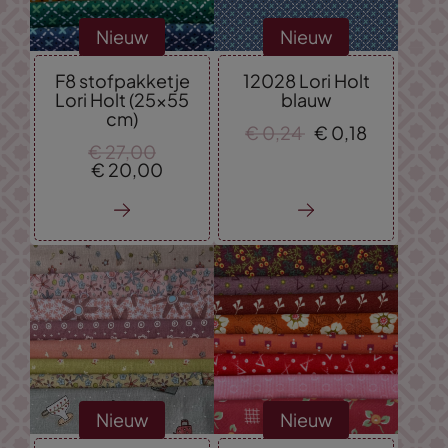
Nieuw
Nieuw
F8 stofpakketje
12028 Lori Holt
Lori Holt (25x55
blauw
cm)
€
0,
24
€
0,
18
€
27,
00
€
20,
00
Nieuw
Nieuw