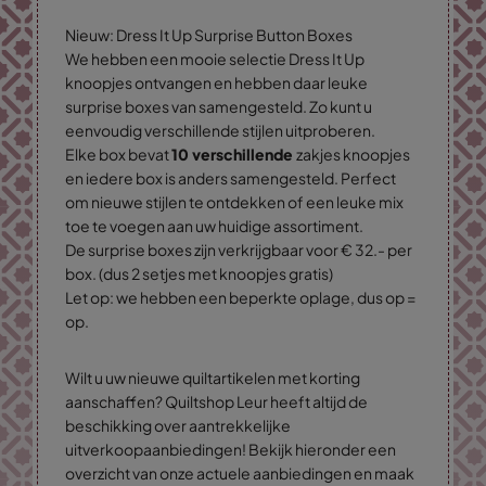
Nieuw: Dress It Up Surprise Button Boxes
We hebben een mooie selectie Dress It Up
knoopjes ontvangen en hebben daar leuke
surprise boxes van samengesteld. Zo kunt u
eenvoudig verschillende stijlen uitproberen.
Elke box bevat
10 verschillende
zakjes knoopjes
en iedere box is anders samengesteld. Perfect
om nieuwe stijlen te ontdekken of een leuke mix
toe te voegen aan uw huidige assortiment.
De surprise boxes zijn verkrijgbaar voor € 32.- per
box. (dus 2 setjes met knoopjes gratis)
Let op: we hebben een beperkte oplage, dus op =
op.
Wilt u uw nieuwe quiltartikelen met korting
aanschaffen? Quiltshop Leur heeft altijd de
beschikking over aantrekkelijke
uitverkoopaanbiedingen! Bekijk hieronder een
overzicht van onze actuele aanbiedingen en maak