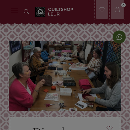
0
prev
next