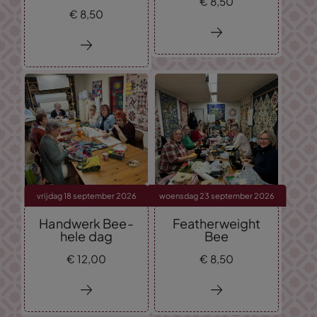
€
8,
50
€
8,
50
vrijdag 18 september 2026
woensdag 23 september 2026
Handwerk Bee-
Featherweight
hele dag
Bee
€
12,
00
€
8,
50