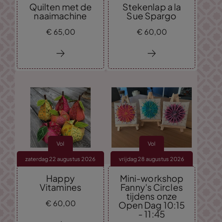
Quilten met de
Stekenlap a la
naaimachine
Sue Spargo
€
65,
00
€
60,
00
Vol
Vol
zaterdag 22 augustus 2026
vrijdag 28 augustus 2026
Happy
Mini-workshop
Vitamines
Fanny's Circles
tijdens onze
€
60,
00
Open Dag 10:15
- 11:45