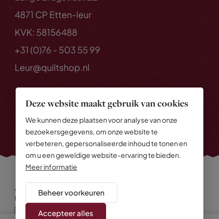
4871 CP Etten-leur
KVK: 58156488
+31 (0)76 - 503 55 99
Leur@quiltshop.nl
Deze website maakt gebruik van cookies
We kunnen deze plaatsen voor analyse van onze
bezoekersgegevens, om onze website te
verbeteren, gepersonaliseerde inhoud te tonen en
om u een geweldige website-ervaring te bieden.
Meer informatie
Alle rechten voorbehouden
© 2026 Quiltshop
Beheer voorkeuren
Privacy Policy
Algemene voorwaarden
Cookies
Disclaimer
Sitemap
Accepteer alles