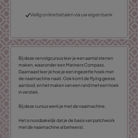
Veilig online betalen via uw eigen bank
Bij deze vervolgcursus leer je een aantal sterren
maken, waaronder een Mariners Compass.
Daarnaast leer je hoe je een ingezette hoek met
de naaimachine naait. Ook komt de flying geese
aan bod, en het maken van een rand met een hoek
in verstek.
Bij deze cursus werk je met de naaimachine.
Het is noodzakelijk dat je de basis van patchwork
met de naaimachine al beheerst.