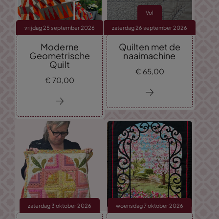
Vol
vrijdag 25 september 2026
zaterdag 26 september 2026
Moderne
Quilten met de
Geometrische
naaimachine
Quilt
€
65,
00
€
70,
00
zaterdag 3 oktober 2026
woensdag 7 oktober 2026