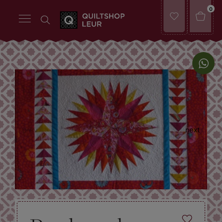
0
prev
next