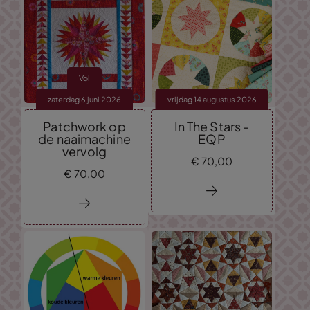
Vol
zaterdag 6 juni 2026
vrijdag 14 augustus 2026
Patchwork op
In The Stars -
de naaimachine
EQP
vervolg
€
70,
00
€
70,
00