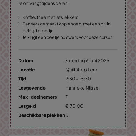
Je ontvangt tijdens de les:
Koffie/thee met iets lekkers
Een vers gemaakt kopje soep, met een bruin
belegd broodje
Je krijgt een beetje huiswerk voor deze cursus.
Datum
zaterdag 6 juni 2026
Locatie
Quiltshop Leur
Tijd
9:30 - 15:30
Lesgevende
Hanneke Nijsse
Max. deelnemers
7
Lesgeld
€
70,
00
Beschikbare plekken
0