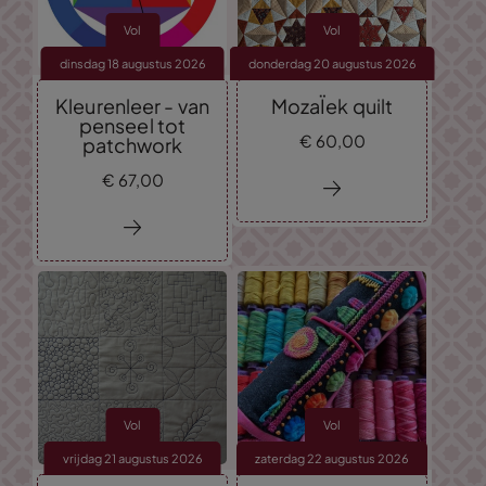
Vol
Vol
dinsdag 18 augustus 2026
donderdag 20 augustus 2026
Kleurenleer - van
MozaÏek quilt
penseel tot
€
60,
00
patchwork
€
67,
00
Vol
Vol
vrijdag 21 augustus 2026
zaterdag 22 augustus 2026