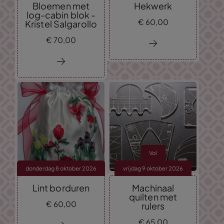
Bloemen met
Hekwerk
log-cabin blok -
€
60,
00
Kristel Salgarollo
€
70,
00
Vol
donderdag 8 oktober 2026
vrijdag 9 oktober 2026
Lint borduren
Machinaal
quilten met
€
60,
00
rulers
€
65,
00