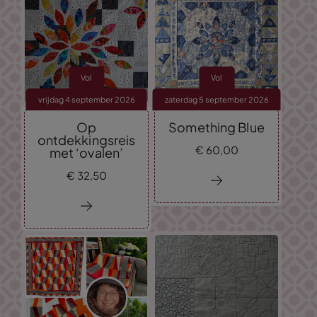
Vol
Vol
vrijdag 4 september 2026
zaterdag 5 september 2026
Op
Something Blue
ontdekkingsreis
€
60,
00
met ‘ovalen’
€
32,
50