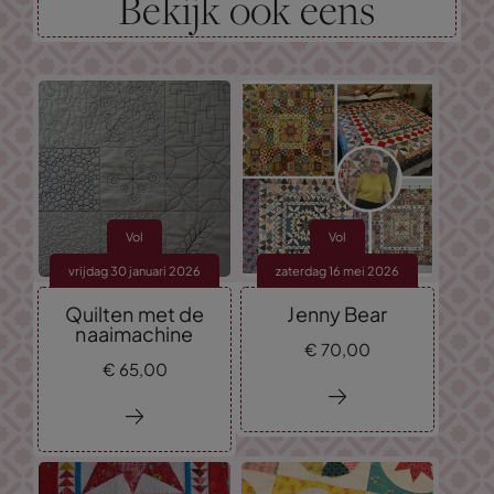
Bekijk ook eens
Vol
Vol
vrijdag 30 januari 2026
zaterdag 16 mei 2026
Quilten met de
Jenny Bear
naaimachine
€
70,
00
€
65,
00