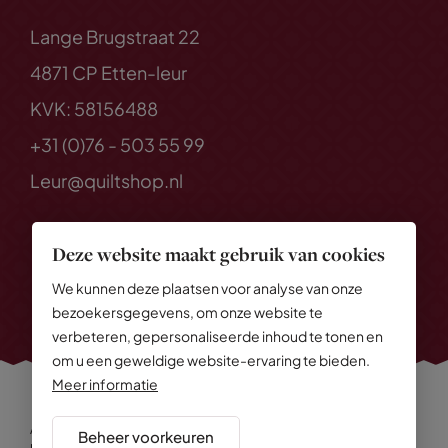
Lange Brugstraat 22
4871 CP Etten-leur
KVK: 58156488
+31 (0)76 - 503 55 99
Leur@quiltshop.nl
Deze website maakt gebruik van cookies
We kunnen deze plaatsen voor analyse van onze
bezoekersgegevens, om onze website te
verbeteren, gepersonaliseerde inhoud te tonen en
om u een geweldige website-ervaring te bieden.
Meer informatie
Alle rechten voorbehouden
© 2026 Quiltshop
Beheer voorkeuren