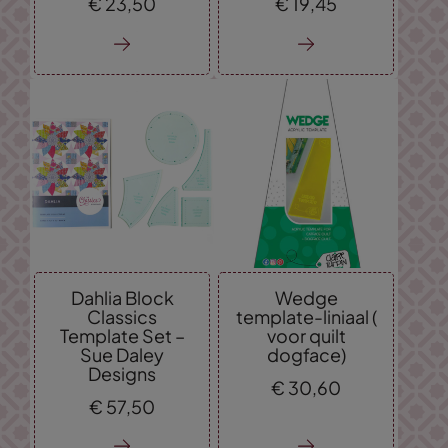
€
23,
50
€
19,
45
Dahlia Block
Wedge
Classics
template-liniaal (
Template Set –
voor quilt
Sue Daley
dogface)
Designs
€
30,
60
€
57,
50