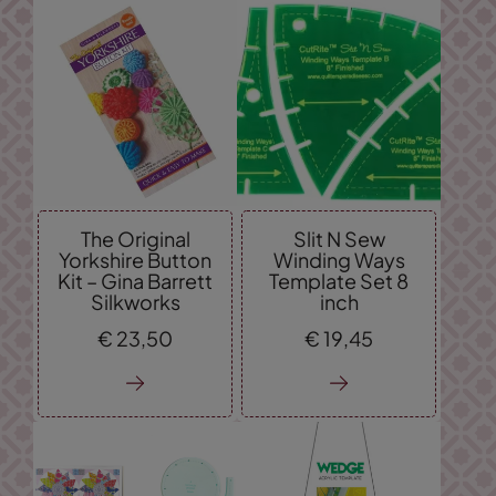
The Original
Slit N Sew
Yorkshire Button
Winding Ways
Kit – Gina Barrett
Template Set 8
Silkworks
inch
€
23,
50
€
19,
45