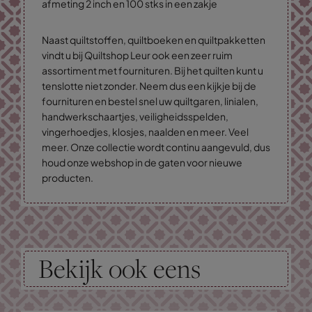
afmeting 2 inch en 100 stks in een zakje
Naast quiltstoffen, quiltboeken en quiltpakketten
vindt u bij Quiltshop Leur ook een zeer ruim
assortiment met fournituren. Bij het quilten kunt u
tenslotte niet zonder. Neem dus een kijkje bij de
fournituren en bestel snel uw quiltgaren, linialen,
handwerkschaartjes, veiligheidsspelden,
vingerhoedjes, klosjes, naalden en meer. Veel
meer. Onze collectie wordt continu aangevuld, dus
houd onze webshop in de gaten voor nieuwe
producten.
Bekijk ook eens