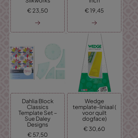
Silkworks
inch
€
23,
50
€
19,
45
Dahlia Block
Wedge
Classics
template-liniaal (
Template Set –
voor quilt
Sue Daley
dogface)
Designs
€
30,
60
€
57,
50