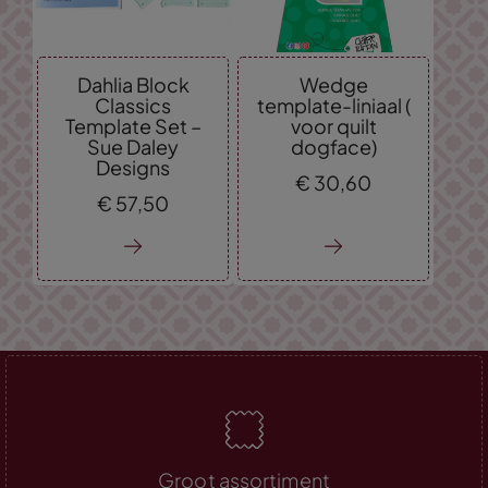
Dahlia Block
Wedge
Classics
template-liniaal (
Template Set –
voor quilt
Sue Daley
dogface)
Designs
€
30,
60
€
57,
50
Groot assortiment