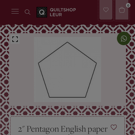
0
2" Pentagon English paper