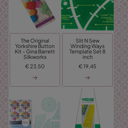
The Original
Slit N Sew
Yorkshire Button
Winding Ways
Kit – Gina Barrett
Template Set 8
Silkworks
inch
€
23,
50
€
19,
45