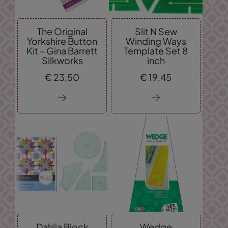
The Original
Slit N Sew
Yorkshire Button
Winding Ways
Kit – Gina Barrett
Template Set 8
Silkworks
inch
€
23,
50
€
19,
45
Dahlia Block
Wedge