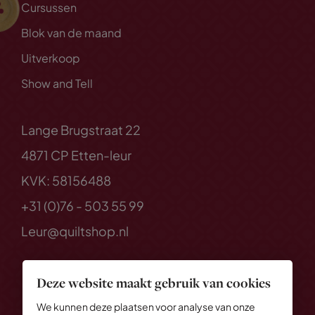
Cursussen
Blok van de maand
Uitverkoop
Show and Tell
Lange Brugstraat 22
4871 CP Etten-leur
KVK: 58156488
+31 (0)76 - 503 55 99
Leur@quiltshop.nl
Deze website maakt gebruik van cookies
We kunnen deze plaatsen voor analyse van onze