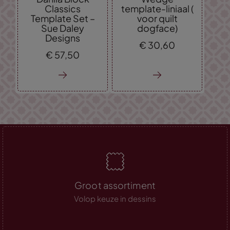
Classics
template-liniaal (
Template Set –
voor quilt
Sue Daley
dogface)
Designs
€
30,
60
€
57,
50
Groot assortiment
Volop keuze in dessins