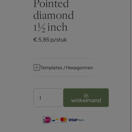
Pointed
diamond
1½ inch
€
5,
85
p/stuk
Templates / Hexagonnen
In
winkelmand