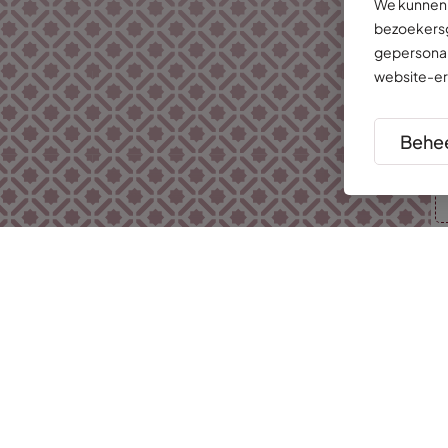
We kunnen 
bezoekersg
gepersonal
website-er
Behee