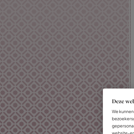
Deze web
We kunnen 
bezoekersg
gepersonal
website-er