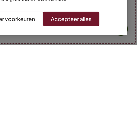
r voorkeuren
Accepteer alles
* Kleuren kunnen afwijken van de foto