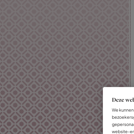
Deze web
We kunnen 
bezoekersg
gepersonal
website-er