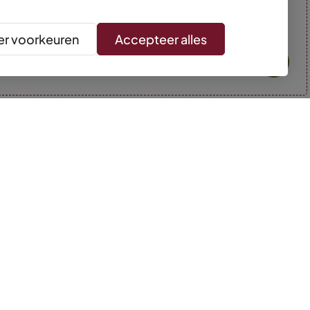
r voorkeuren
Accepteer alles
* Kleuren kunnen afwijken van de foto