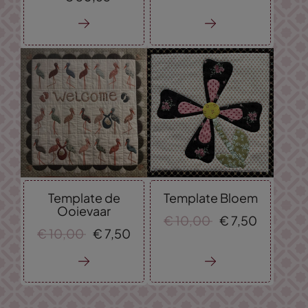
Template de
Template Bloem
Ooievaar
€
10,
00
€
7,
50
€
10,
00
€
7,
50