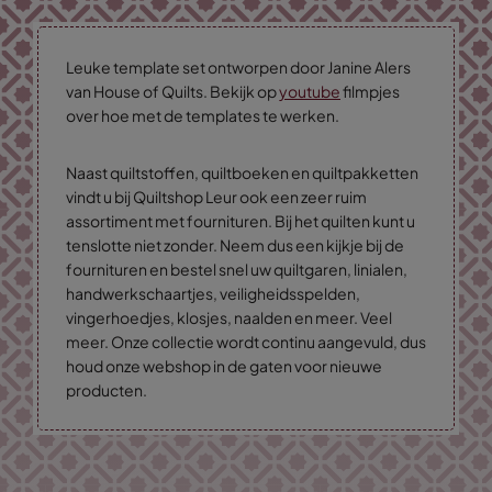
Leuke template set ontworpen door Janine Alers
van House of Quilts. Bekijk op
youtube
filmpjes
over hoe met de templates te werken.
Naast quiltstoffen, quiltboeken en quiltpakketten
vindt u bij Quiltshop Leur ook een zeer ruim
assortiment met fournituren. Bij het quilten kunt u
tenslotte niet zonder. Neem dus een kijkje bij de
fournituren en bestel snel uw quiltgaren, linialen,
handwerkschaartjes, veiligheidsspelden,
vingerhoedjes, klosjes, naalden en meer. Veel
meer. Onze collectie wordt continu aangevuld, dus
houd onze webshop in de gaten voor nieuwe
producten.