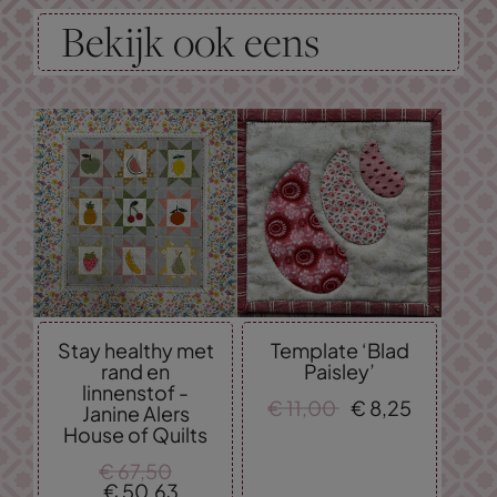
Bekijk ook eens
Stay healthy met
Template ‘Blad
rand en
Paisley’
linnenstof -
€
11,
00
€
8,
25
Janine Alers
House of Quilts
€
67,
50
€
50,
63