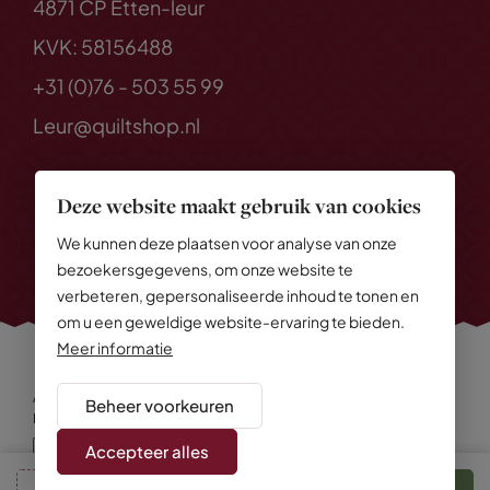
4871 CP Etten-leur
KVK: 58156488
+31 (0)76 - 503 55 99
Leur@quiltshop.nl
Deze website maakt gebruik van cookies
We kunnen deze plaatsen voor analyse van onze
bezoekersgegevens, om onze website te
verbeteren, gepersonaliseerde inhoud te tonen en
om u een geweldige website-ervaring te bieden.
Meer informatie
Alle rechten voorbehouden
© 2026 Quiltshop
Beheer voorkeuren
Privacy Policy
Algemene voorwaarden
Cookies
Disclaimer
Sitemap
Accepteer alles