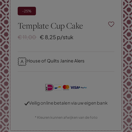
-25%
Template Cup Cake
€
11,
00
€
8,
25
p/stuk
House of Quilts Janine Alers
Veilig online betalen via uw eigen bank
* Kleuren kunnen afwijken van de foto