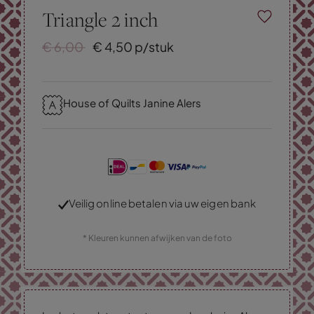
Triangle 2 inch
€
6,
00
€
4,
50
p/stuk
House of Quilts Janine Alers
Veilig online betalen via uw eigen bank
* Kleuren kunnen afwijken van de foto