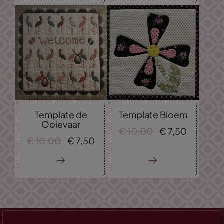
Template de
Template Bloem
Ooievaar
€
10,
00
€
7,
50
€
10,
00
€
7,
50