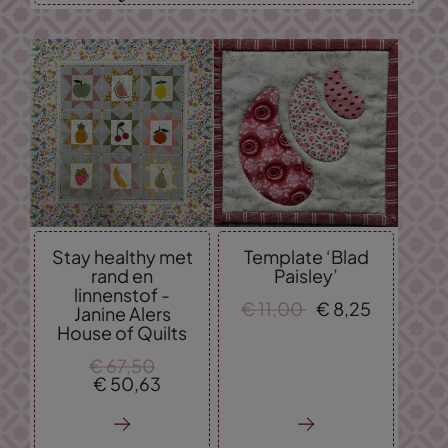
Stay healthy met
Template ‘Blad
rand en
Paisley’
linnenstof -
€
11,
00
€
8,
25
Janine Alers
House of Quilts
€
67,
50
€
50,
63