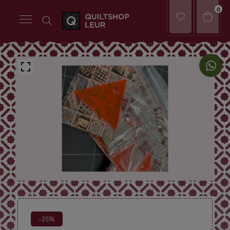
0
-25%