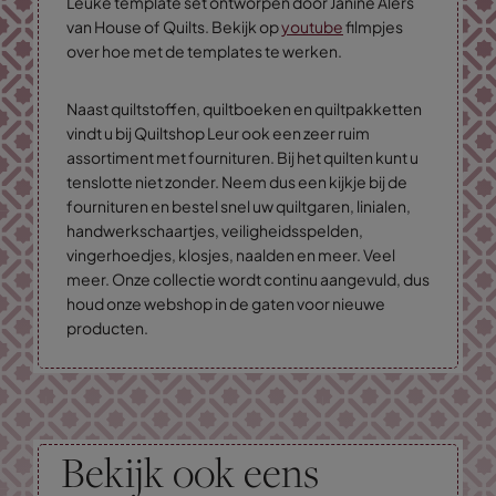
Leuke template set ontworpen door Janine Alers
van House of Quilts. Bekijk op
youtube
filmpjes
over hoe met de templates te werken.
Naast quiltstoffen, quiltboeken en quiltpakketten
vindt u bij Quiltshop Leur ook een zeer ruim
assortiment met fournituren. Bij het quilten kunt u
tenslotte niet zonder. Neem dus een kijkje bij de
fournituren en bestel snel uw quiltgaren, linialen,
handwerkschaartjes, veiligheidsspelden,
vingerhoedjes, klosjes, naalden en meer. Veel
meer. Onze collectie wordt continu aangevuld, dus
houd onze webshop in de gaten voor nieuwe
producten.
Bekijk ook eens