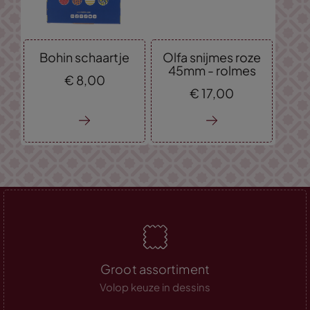
Bohin schaartje
Olfa snijmes roze
45mm - rolmes
€
8,
00
€
17,
00
Groot assortiment
Volop keuze in dessins