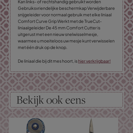
Kan links- of rechtshandig gebruikt worden
Gebruiksvriendelijke beschermkap Verwijderbare
snijgeleider voor normaal gebruik met elke liniaal
Comfort Curve Grip Werkt met de TrueCut-
liniaalgeleider De 45 mm Comfort Cutter is
uitgerust met een nieuw snelwisselmesje,
waarmee u moeiteloos uw mesje kunt verwisselen
met één druk op de knop.
De liniaal die bij dit mes hoort, is
hier verkrijgbaar!
Bekijk ook eens