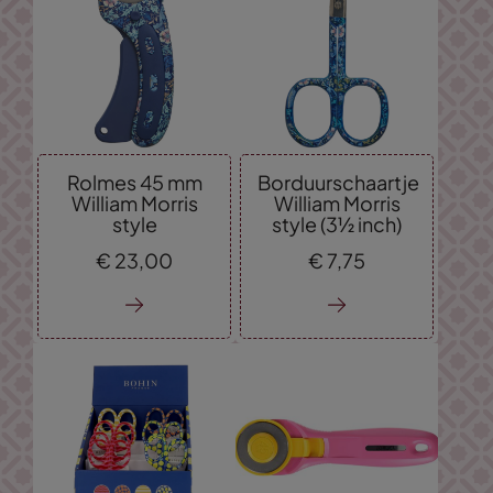
Rolmes 45 mm
Borduurschaartje
William Morris
William Morris
style
style (3½ inch)
€
23,
00
€
7,
75