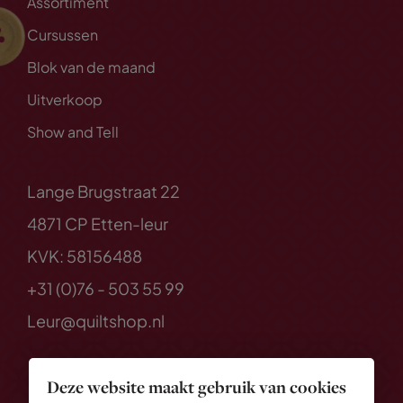
Assortiment
Cursussen
Blok van de maand
Uitverkoop
Show and Tell
Lange Brugstraat 22
4871 CP Etten-leur
KVK: 58156488
+31 (0)76 - 503 55 99
Leur@quiltshop.nl
Deze website maakt gebruik van cookies