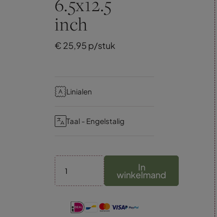
6.5x12.5
inch
€
25,
95
p/stuk
Linialen
Taal - Engelstalig
In
winkelmand