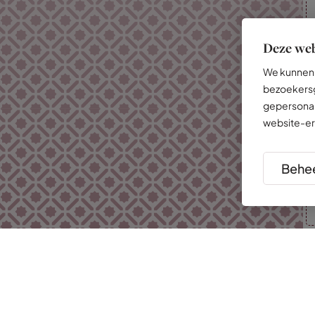
Deze web
We kunnen 
bezoekersg
gepersonal
website-er
Behee