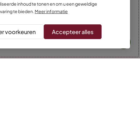
iseerde inhoud te tonen en om u een geweldige
varing te bieden.
Meer informatie
r voorkeuren
Accepteer alles
* Kleuren kunnen afwijken van de foto