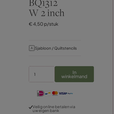
BQ1312
W 2 inch
€
4,
50
p/stuk
Sjabloon / Quiltstencils
In
winkelmand
Veilig online betalen via
uw eigen bank