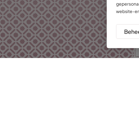
gepersonal
website-er
Behee