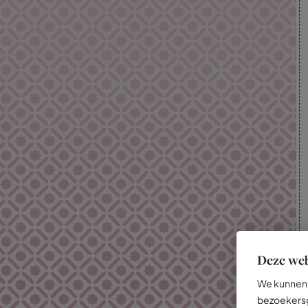
Deze web
We kunnen 
bezoekersg