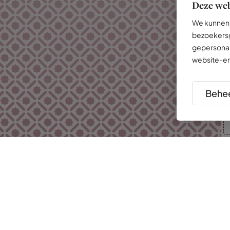
Deze web
We kunnen 
bezoekersg
gepersonal
website-er
Behee