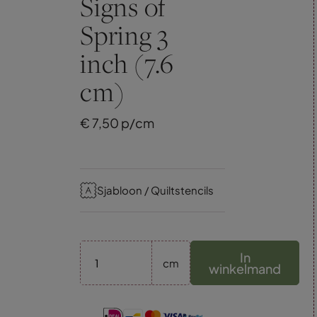
Signs of
Spring 3
inch (7.6
cm)
€
7,
50
p/cm
Sjabloon / Quiltstencils
In
cm
winkelmand