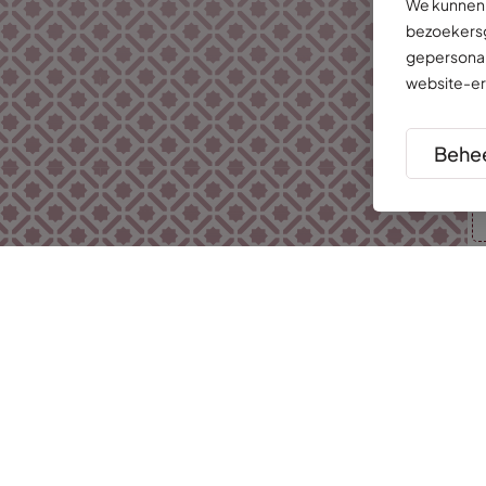
We kunnen 
bezoekersg
gepersonal
website-er
Behee