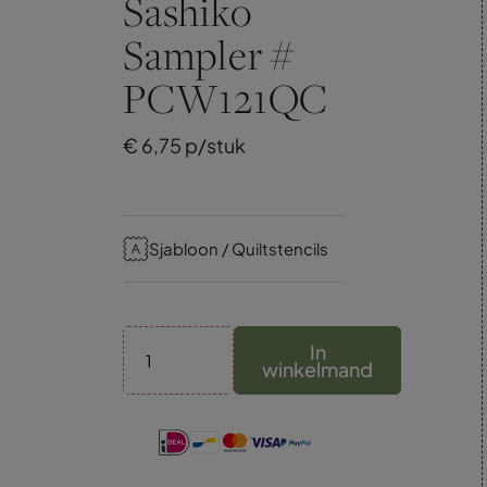
Sashiko
Sampler #
PCW121QC
€
6,
75
p/stuk
Sjabloon / Quiltstencils
In
winkelmand