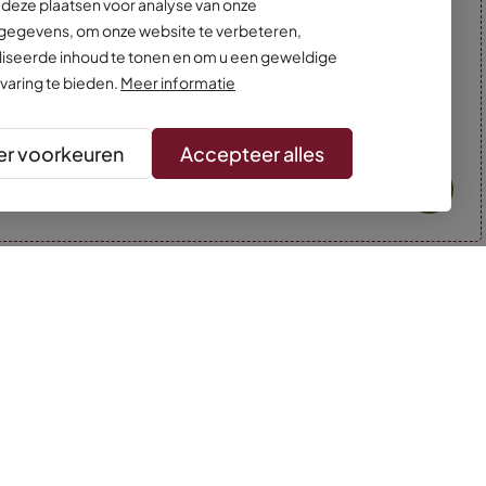
deze plaatsen voor analyse van onze
egevens, om onze website te verbeteren,
iseerde inhoud te tonen en om u een geweldige
varing te bieden.
Meer informatie
r voorkeuren
Accepteer alles
* Kleuren kunnen afwijken van de foto