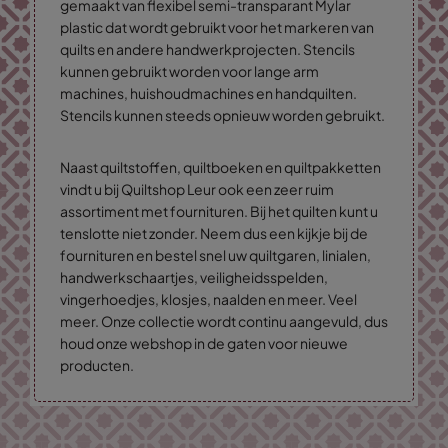
gemaakt van flexibel semi-transparant Mylar
plastic dat wordt gebruikt voor het markeren van
quilts en andere handwerkprojecten. Stencils
kunnen gebruikt worden voor lange arm
machines, huishoudmachines en handquilten.
Stencils kunnen steeds opnieuw worden gebruikt.
Naast quiltstoffen, quiltboeken en quiltpakketten
vindt u bij Quiltshop Leur ook een zeer ruim
assortiment met fournituren. Bij het quilten kunt u
tenslotte niet zonder. Neem dus een kijkje bij de
fournituren en bestel snel uw quiltgaren, linialen,
handwerkschaartjes, veiligheidsspelden,
vingerhoedjes, klosjes, naalden en meer. Veel
meer. Onze collectie wordt continu aangevuld, dus
houd onze webshop in de gaten voor nieuwe
producten.