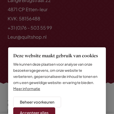
Lange Brugstraat 22
4871 CP Etten-leur
KVK: 58156488
+31 (0)76 - 503 55 99
Leur@quiltshop.nl
Deze website maakt gebruik van cookies
We kunnen deze plaatsen voor analyse van onze
bezoekersgegevens, om onze website te
verbeteren, gepersonaliseerde inhoud te tonen en
om u een geweldige website-ervaring te bieden.
Meer informatie
Alle rechten voorbehouden
© 2026 Quiltshop
Beheer voorkeuren
Privacy Policy
Algemene voorwaarden
Cookies
Disclaimer
Sitemap
Accepteer alles