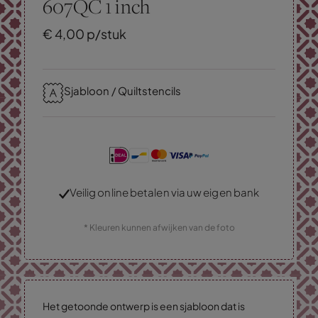
607QC 1 inch
€
4,
00
p/stuk
Sjabloon / Quiltstencils
Veilig online betalen via uw eigen bank
* Kleuren kunnen afwijken van de foto
Het getoonde ontwerp is een sjabloon dat is