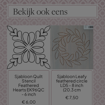
Bekijk ook eens
Sjabloon Quilt
Sjabloon Leafy
Stencil
feathered circle
Feathered
LD5 - 8 inch
Hearts EK96QC
(20.3 cm
- 6 inch
€
7,
50
€
6,
00