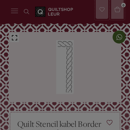
0
Quilt Stencil kabel Border