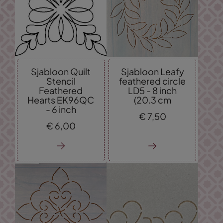
Sjabloon Quilt
Sjabloon Leafy
Stencil
feathered circle
Feathered
LD5 - 8 inch
Hearts EK96QC
(20.3 cm
- 6 inch
€
7,
50
€
6,
00