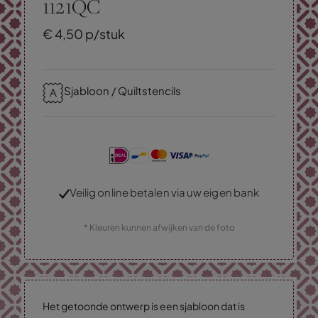
1121QC
€
4,
50
p/stuk
Sjabloon / Quiltstencils
Veilig online betalen via uw eigen bank
* Kleuren kunnen afwijken van de foto
Het getoonde ontwerp is een sjabloon dat is