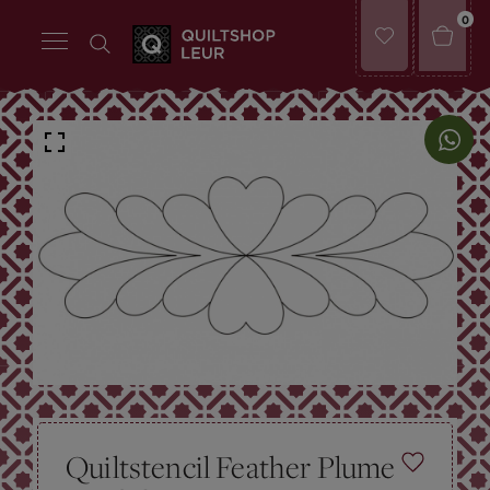
0
Quiltstencil Feather Plume