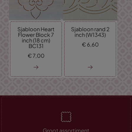
Sjabloon Heart
Sjabloon rand 2
Flower Block 7
inch (W1343)
inch (18 cm)
€
6,
60
BC131
€
7,
00
Groot assortiment