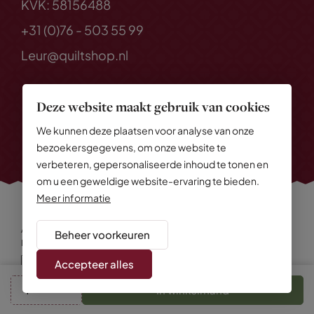
KVK: 58156488
+31 (0)76 - 503 55 99
Leur@quiltshop.nl
Deze website maakt gebruik van cookies
We kunnen deze plaatsen voor analyse van onze
bezoekersgegevens, om onze website te
verbeteren, gepersonaliseerde inhoud te tonen en
om u een geweldige website-ervaring te bieden.
Meer informatie
Alle rechten voorbehouden
© 2026 Quiltshop
Beheer voorkeuren
Privacy Policy
Algemene voorwaarden
Cookies
Disclaimer
Sitemap
Accepteer alles
In winkelmand