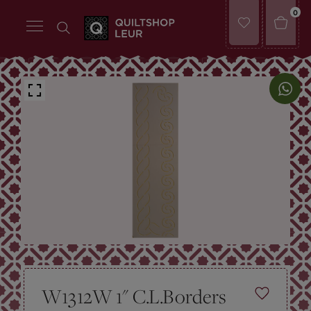
0
W1312W 1" C.L.Borders