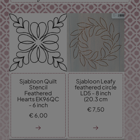
Sjabloon Quilt
Sjabloon Leafy
Stencil
feathered circle
Feathered
LD5 - 8 inch
Hearts EK96QC
(20.3 cm
- 6 inch
€
7,
50
€
6,
00