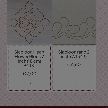
Sjabloon Heart
Sjabloon rand 2
Flower Block 7
inch (W1343)
inch (18 cm)
€
6,
60
BC131
€
7,
00