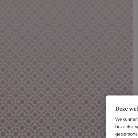
Deze web
We kunnen 
bezoekersg
gepersonal