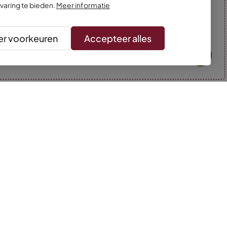
varing te bieden.
Meer informatie
r voorkeuren
Accepteer alles
* Kleuren kunnen afwijken van de foto