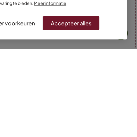
varing te bieden.
Meer informatie
r voorkeuren
Accepteer alles
* Kleuren kunnen afwijken van de foto