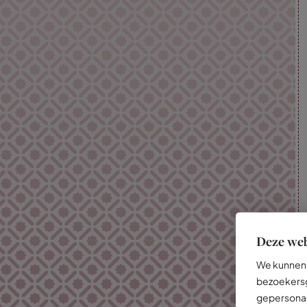
Deze web
We kunnen 
bezoekersg
gepersonal