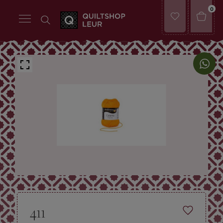
0
411