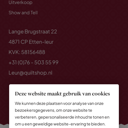
Uitverkoop
Show and Tell
Lange Brugstraat 22
4871 CP Etten-leur
KVK: 58156488
+31 (0)76 - 503 55 99
Leur@quiltshop.nl
Deze website maakt gebruik van cookies
We kunnen deze plaatsen voor analyse van onze
bezoekersgegevens, om onze website te
verbeteren, gepersonaliseerde inhoud te tonen en
om u een geweldige website-ervaring te bieden.