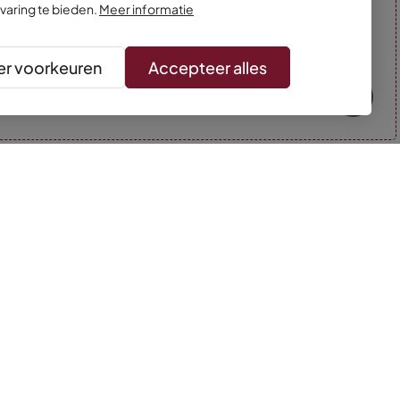
varing te bieden.
Meer informatie
r voorkeuren
Accepteer alles
* Kleuren kunnen afwijken van de foto