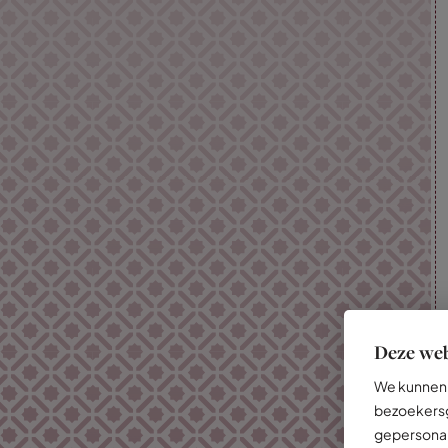
Deze web
We kunnen 
bezoekersg
gepersonal