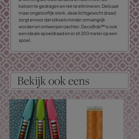
katoen te gedragen en rek te elimineren. Delicaat
maar ongelooflijk sterk, deze lichtgewicht draad
zorgt ervoor dat stiksels minder omvangrijk
worden en ontwerpen zachter. DecoBob™ is ook
een ideale spoeldraad en er zit 250 meter op een
spoel.
Bekijk ook eens