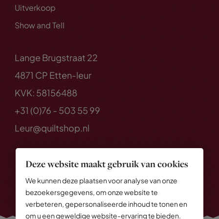
Uitverkoop
Show and Tell
Lange Brugstraat 22
4871 CP Etten-leur
KVK: 58156488
+31 (0)76 - 503 55 99
Leur@quiltshop.nl
Deze website maakt gebruik van cookies
We kunnen deze plaatsen voor analyse van onze
bezoekersgegevens, om onze website te
verbeteren, gepersonaliseerde inhoud te tonen en
om u een geweldige website-ervaring te bieden.