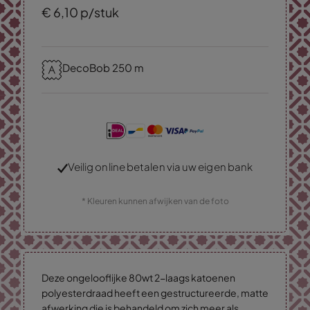
€
6,
10
p/stuk
DecoBob 250 m
Veilig online betalen via uw eigen bank
* Kleuren kunnen afwijken van de foto
Deze ongelooflijke 80wt 2-laags katoenen
polyesterdraad heeft een gestructureerde, matte
afwerking die is behandeld om zich meer als