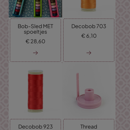
Bob-Sled MET
Decobob 703
spoeltjes
€
6,
10
€
28,
60
Decobob 923
Thread