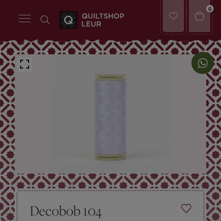
0
Decobob 104