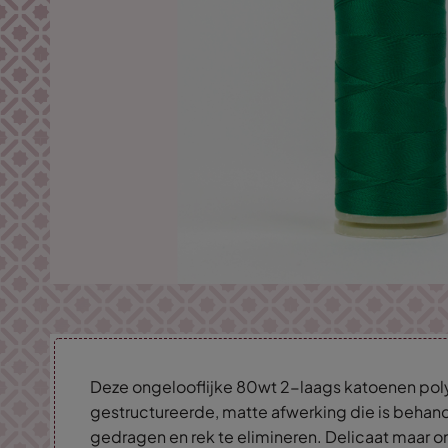
Deze ongelooflijke 80wt 2-laags katoenen pol
gestructureerde, matte afwerking die is behand
gedragen en rek te elimineren. Delicaat maar on