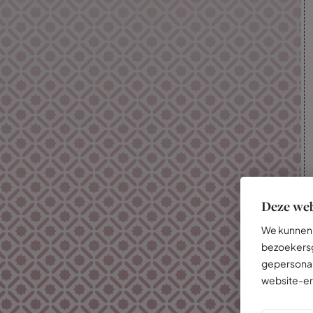
Deze web
We kunnen 
bezoekersg
gepersonal
website-er