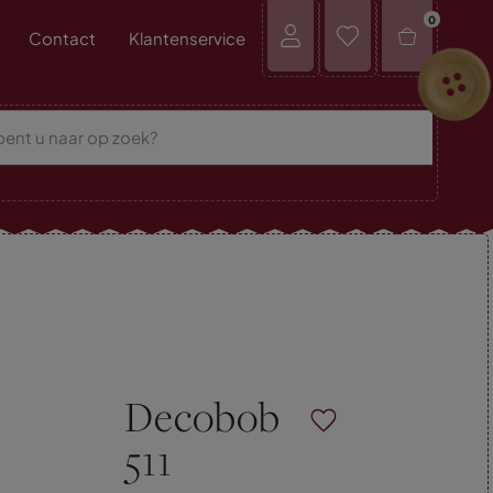
0
Contact
Klantenservice
Decobob
511