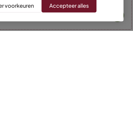
r voorkeuren
Accepteer alles
* Kleuren kunnen afwijken van de foto