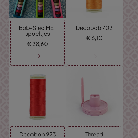
Bob-Sled MET
Decobob 703
spoeltjes
€
6,
10
€
28,
60
Decobob 923
Thread