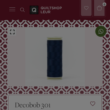
0
Decobob 301