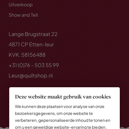
Uitverkoop
Show and Tell
Lange Brugstraat 22
4871 CP Etten-leur
KVK: 58156488
+31 (0)76 - 503 55 99
Leur@quiltshop.nl
Deze website maakt gebruik van cookies
We kunnen deze plaatsen voor analyse van onze
bezoekersgegevens, om onze website te
verbeteren, gepersonaliseerde inhoud te tonen en
om u een geweldige website-ervaring te bieden.