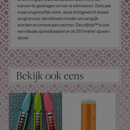
katoen te gedragen en rek te elimineren. Delicaat
maar ongelooflijk sterk, deze lichtgewicht draad
zorgt ervoor dat stiksels minder omvangrijk
worden en ontwerpen zachter. DecoBob™ is ook
een ideale spoeldraad en er zit 250 meter op een
spoel.
Bekijk ook eens