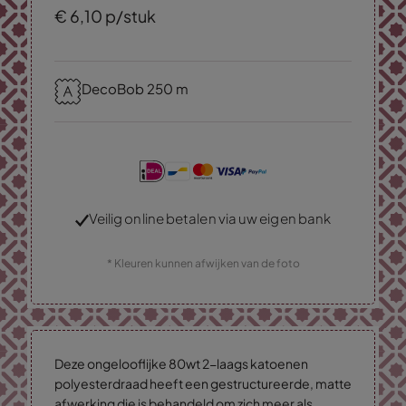
€
6,
10
p/stuk
DecoBob 250 m
Veilig online betalen via uw eigen bank
* Kleuren kunnen afwijken van de foto
Deze ongelooflijke 80wt 2-laags katoenen
polyesterdraad heeft een gestructureerde, matte
afwerking die is behandeld om zich meer als