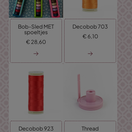
Bob-Sled MET
Decobob 703
spoeltjes
€
6,
10
€
28,
60
Decobob 923
Thread