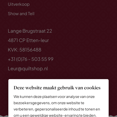
Uitverkoop
Show and Tell
Lange Brugstraat 22
4871 CP Etten-leur
KVK: 58156488
+31 (0)76 - 503 55 99
Leur@quiltshop.nl
Deze website maakt gebruik van cookies
We kunnen deze plaatsen voor analyse van onze
bezoekersgegevens, om onze website te
verbeteren, gepersonaliseerde inhoud te tonen en
om u een geweldige website-ervaring te bieden.