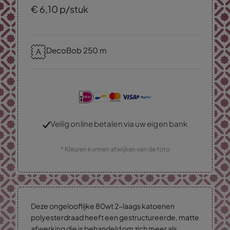
€
6,
10
p/stuk
DecoBob 250 m
Veilig online betalen via uw eigen bank
* Kleuren kunnen afwijken van de foto
Deze ongelooflijke 80wt 2-laags katoenen
polyesterdraad heeft een gestructureerde, matte
afwerking die is behandeld om zich meer als