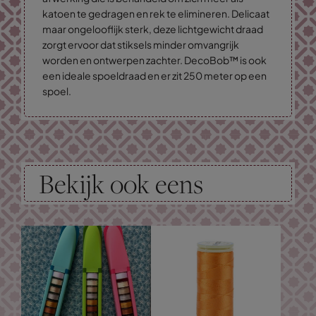
katoen te gedragen en rek te elimineren. Delicaat
maar ongelooflijk sterk, deze lichtgewicht draad
zorgt ervoor dat stiksels minder omvangrijk
worden en ontwerpen zachter. DecoBob™ is ook
een ideale spoeldraad en er zit 250 meter op een
spoel.
Bekijk ook eens