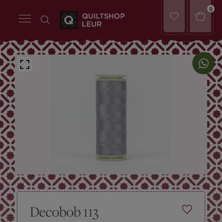
0
Decobob 113