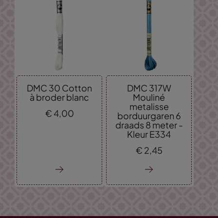
DMC 30 Cotton
DMC 317W
à broder blanc
Mouliné
metalisse
€
4,
00
borduurgaren 6
draads 8 meter -
Kleur E334
€
2,
45