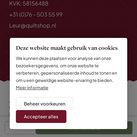
KVK: 58156488
+31 (0)76 - 503 55 99
Leur@quiltshop.nl
Deze website maakt gebruik van cookies
We kunnen deze plaatsen voor analyse van onze
bezoekersgegevens, om onze website te
verbeteren, gepersonaliseerde inhoud te tonen en
om u een geweldige website-ervaring te bieden.
Meer informatie
Alle rechten voorbehouden
© 2026 Quiltshop
Beheer voorkeuren
Privacy Policy
Algemene voorwaarden
Cookies
Disclaimer
Sitemap
Accepteer alles
In winkelmand