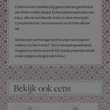
Coloris is een veelkleurig garen samengesteld uit
vier tinten in één draad. Echte kleine explosies van
kleur, alle verschillende tinten in elke streng zijn
complementair, harmoniseren en lichten elkaar
op.
De kleuren vermengen zich kruisje na kruisje en
creëren zo het motief. Het is verbazingwekkend,
magisch en betoverend! Elk borduurwerkje wordt
uniek volgens de gekozen kleur.
Bekijk ook eens