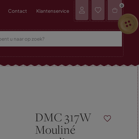
0
Contact
Klantenservice
DMC 317W
Mouliné