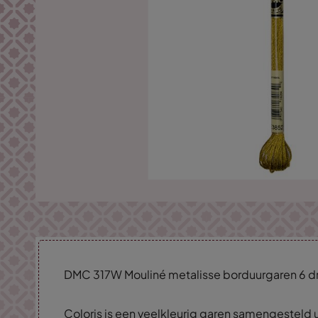
DMC 317W Mouliné metalisse borduurgaren 6 dr
Coloris is een veelkleurig garen samengesteld ui