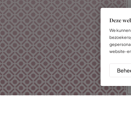
Deze web
We kunnen 
bezoekersg
gepersonal
website-er
Behee