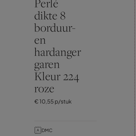
Perlé
dikte 8
borduur-
en
hardanger
garen
Kleur 224
roze
€
10,
55
p/stuk
DMC