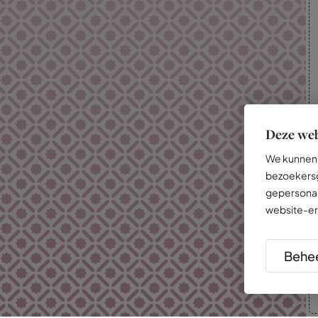
Deze web
We kunnen 
bezoekersg
gepersonal
website-er
Behee