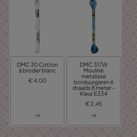
DMC 30 Cotton
DMC 317W
à broder blanc
Mouliné
metalisse
€
4,
00
borduurgaren 6
draads 8 meter -
Kleur E334
€
2,
45