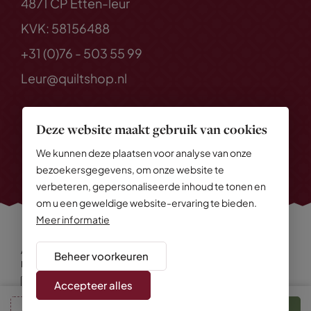
4871 CP Etten-leur
KVK: 58156488
+31 (0)76 - 503 55 99
Leur@quiltshop.nl
Deze website maakt gebruik van cookies
We kunnen deze plaatsen voor analyse van onze
bezoekersgegevens, om onze website te
verbeteren, gepersonaliseerde inhoud te tonen en
om u een geweldige website-ervaring te bieden.
Meer informatie
Alle rechten voorbehouden
© 2026 Quiltshop
Beheer voorkeuren
Privacy Policy
Algemene voorwaarden
Cookies
Disclaimer
Sitemap
Accepteer alles
In winkelmand