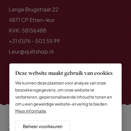
Lange Brugstraat 22
4871 CP Etten-leur
KVK: 58156488
+31 (0)76 - 503 55 99
Leur@quiltshop.nl
Deze website maakt gebruik van cookies
We kunnen deze plaatsen voor analyse van onze
bezoekersgegevens, om onze website te
verbeteren, gepersonaliseerde inhoud te tonen en
om u een geweldige website-ervaring te bieden.
Meer informatie
Alle rechten voorbehouden
© 2026 Quiltshop
Beheer voorkeuren
Privacy Policy
Algemene voorwaarden
Cookies
Disclaimer
Sitemap