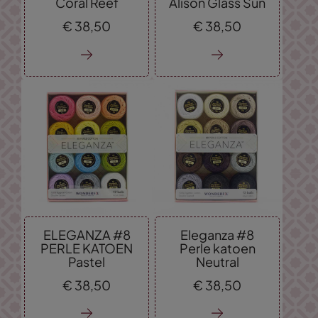
Coral Reef
Alison Glass Sun
€
38,
50
€
38,
50
ELEGANZA #8
Eleganza #8
PERLE KATOEN
Perle katoen
Pastel
Neutral
€
38,
50
€
38,
50