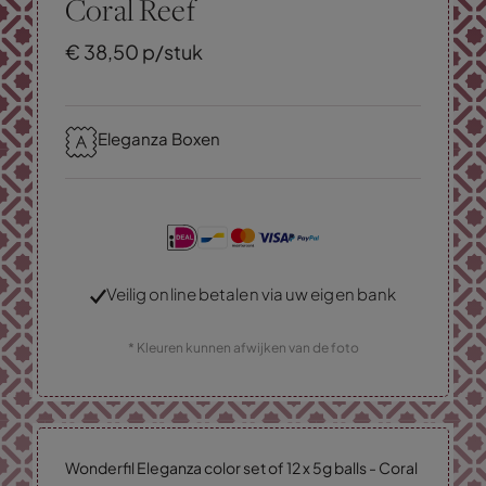
Coral Reef
€
38,
50
p/stuk
Eleganza Boxen
Veilig online betalen via uw eigen bank
* Kleuren kunnen afwijken van de foto
Wonderfil Eleganza color set of 12 x 5g balls - Coral