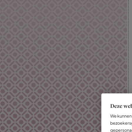
Deze web
We kunnen 
bezoekersg
gepersonal