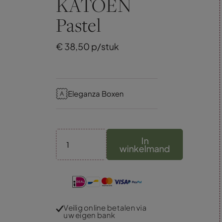
KATOEN
Pastel
€
38,
50
p/stuk
Eleganza Boxen
In
winkelmand
Veilig online betalen via
uw eigen bank