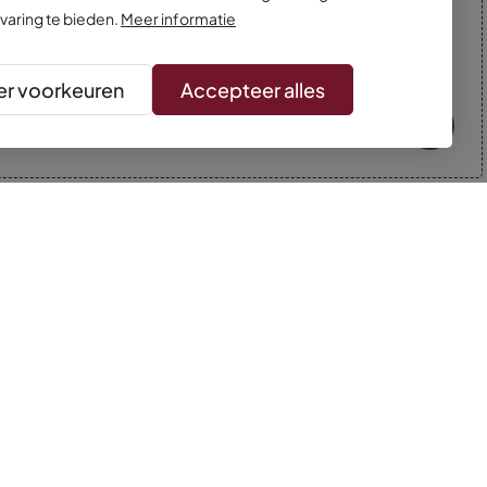
varing te bieden.
Meer informatie
r voorkeuren
Accepteer alles
* Kleuren kunnen afwijken van de foto