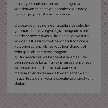
prachtige kunstvorm, ons doel is om jou te
voorzien van de beste garenopties die je nodig
hebt om je quilts tot leven te brengen.
Op deze pagina vind je een uitgebreide selectie
garenproducten, zorgvuldig samengesteld om
aan de behoeften van quilters van alle niveaus te
voldoen. Of je nu op zoek bent naar traditionele
katoenen garens, glanzende zijden draden, of
zelfs speciale garen voor longarm
quiltingmachines, we hebben het allemaal. We
begrijpen dat elke quilt uniek is, en daarom streven
we ernaar om een breed scala aan kleuren,
materialen en diktes aan te bieden, zodat je altijd
het perfecte garen voor je specifieke project kunt
vinden.