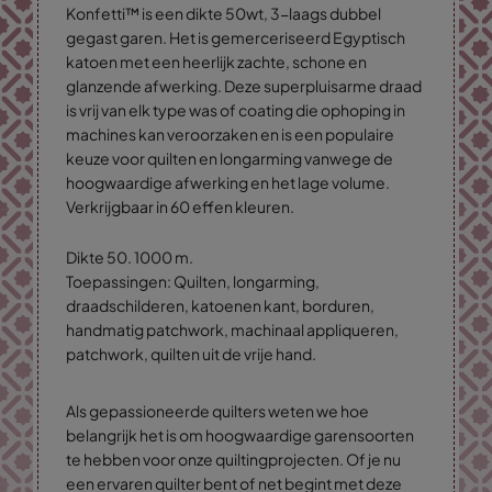
Konfetti™ is een dikte 50wt, 3-laags dubbel
gegast garen. Het is gemerceriseerd Egyptisch
katoen met een heerlijk zachte, schone en
glanzende afwerking. Deze superpluisarme draad
is vrij van elk type was of coating die ophoping in
machines kan veroorzaken en is een populaire
keuze voor quilten en longarming vanwege de
hoogwaardige afwerking en het lage volume.
Verkrijgbaar in 60 effen kleuren.
Dikte 50. 1000 m.
Toepassingen: Quilten, longarming,
draadschilderen, katoenen kant, borduren,
handmatig patchwork, machinaal appliqueren,
patchwork, quilten uit de vrije hand.
Als gepassioneerde quilters weten we hoe
belangrijk het is om hoogwaardige garensoorten
te hebben voor onze quiltingprojecten. Of je nu
een ervaren quilter bent of net begint met deze