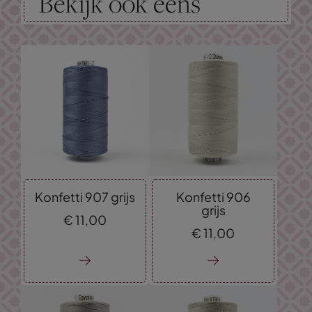
Bekijk ook eens
Konfetti 907 grijs
Konfetti 906
grijs
€
11,
00
€
11,
00