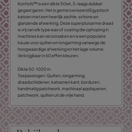
Konfetti™ is een dikte 50wt, 3-laags dubbel
gegast garen. Het is gemerceriseerd Egyptisch
katoen met een heerlijk zachte, schone en
glanzende afwerking. Deze superpluisarme draad
is vrij van elk type was of coating die ophoping in
machines kan veroorzaken en is een populaire
keuze voor quilten en longarming vanwege de
hoogwaardige afwerking en het lage volume.
Verkrijgbaar in 60 effen kleuren.
Dikte 50. 1000 m.
Toepassingen: Quilten, longarming,
draadschilderen, katoenen kant, borduren,
handmatig patchwork, machinaal appliqueren,
patchwork, quilten uit de vrije hand.