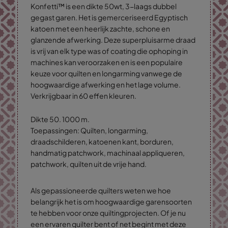
Konfetti™ is een dikte 50wt, 3-laags dubbel
gegast garen. Het is gemerceriseerd Egyptisch
katoen met een heerlijk zachte, schone en
glanzende afwerking. Deze superpluisarme draad
is vrij van elk type was of coating die ophoping in
machines kan veroorzaken en is een populaire
keuze voor quilten en longarming vanwege de
hoogwaardige afwerking en het lage volume.
Verkrijgbaar in 60 effen kleuren.
Dikte 50. 1000 m.
Toepassingen: Quilten, longarming,
draadschilderen, katoenen kant, borduren,
handmatig patchwork, machinaal appliqueren,
patchwork, quilten uit de vrije hand.
Als gepassioneerde quilters weten we hoe
belangrijk het is om hoogwaardige garensoorten
te hebben voor onze quiltingprojecten. Of je nu
een ervaren quilter bent of net begint met deze