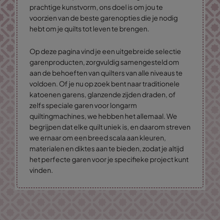
prachtige kunstvorm, ons doel is om jou te
voorzien van de beste garenopties die je nodig
hebt om je quilts tot leven te brengen.
Op deze pagina vind je een uitgebreide selectie
garenproducten, zorgvuldig samengesteld om
aan de behoeften van quilters van alle niveaus te
voldoen. Of je nu op zoek bent naar traditionele
katoenen garens, glanzende zijden draden, of
zelfs speciale garen voor longarm
quiltingmachines, we hebben het allemaal. We
begrijpen dat elke quilt uniek is, en daarom streven
we ernaar om een breed scala aan kleuren,
materialen en diktes aan te bieden, zodat je altijd
het perfecte garen voor je specifieke project kunt
vinden.