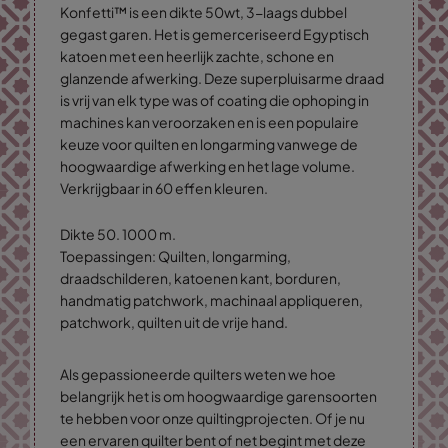
Konfetti™ is een dikte 50wt, 3-laags dubbel
gegast garen. Het is gemerceriseerd Egyptisch
katoen met een heerlijk zachte, schone en
glanzende afwerking. Deze superpluisarme draad
is vrij van elk type was of coating die ophoping in
machines kan veroorzaken en is een populaire
keuze voor quilten en longarming vanwege de
hoogwaardige afwerking en het lage volume.
Verkrijgbaar in 60 effen kleuren.
Dikte 50. 1000 m.
Toepassingen: Quilten, longarming,
draadschilderen, katoenen kant, borduren,
handmatig patchwork, machinaal appliqueren,
patchwork, quilten uit de vrije hand.
Als gepassioneerde quilters weten we hoe
belangrijk het is om hoogwaardige garensoorten
te hebben voor onze quiltingprojecten. Of je nu
een ervaren quilter bent of net begint met deze