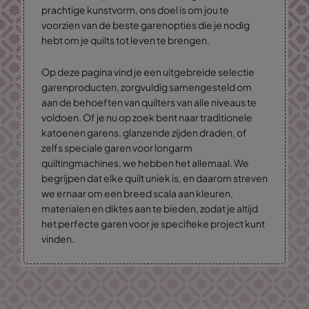
prachtige kunstvorm, ons doel is om jou te
voorzien van de beste garenopties die je nodig
hebt om je quilts tot leven te brengen.
Op deze pagina vind je een uitgebreide selectie
garenproducten, zorgvuldig samengesteld om
aan de behoeften van quilters van alle niveaus te
voldoen. Of je nu op zoek bent naar traditionele
katoenen garens, glanzende zijden draden, of
zelfs speciale garen voor longarm
quiltingmachines, we hebben het allemaal. We
begrijpen dat elke quilt uniek is, en daarom streven
we ernaar om een breed scala aan kleuren,
materialen en diktes aan te bieden, zodat je altijd
het perfecte garen voor je specifieke project kunt
vinden.