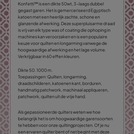
Konfetti™ is een dikte 50wt, 3-laags dubbel
gegast garen. Het is gemerceriseerd Egyptisch
katoen met een heerlijk zachte, schone en
glanzende afwerking. Deze superpluisarme draad
is vrij van elk type was of coating die ophoping in
machines kan veroorzaken en is een populaire
keuze voor quilten en longarming vanwege de
hoogwaardige afwerking en het lage volume.
Verkrijgbaar in 60 effen kleuren.
Dikte 50. 1000 m.
Toepassingen: Quilten, longarming,
draadschilderen, katoenen kant, borduren,
handmatig patchwork, machinaal appliqueren,
patchwork, quilten uit de vrije hand.
Als gepassioneerde quilters weten we hoe
belangrijk het is om hoogwaardige garensoorten
te hebben voor onze quiltingprojecten. Of je nu
een ervaren quilter bent of net begint met deze