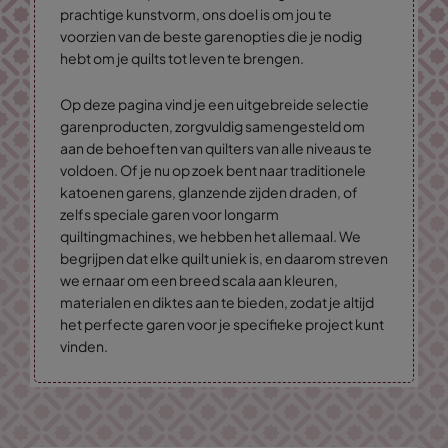
prachtige kunstvorm, ons doel is om jou te
voorzien van de beste garenopties die je nodig
hebt om je quilts tot leven te brengen.
Op deze pagina vind je een uitgebreide selectie
garenproducten, zorgvuldig samengesteld om
aan de behoeften van quilters van alle niveaus te
voldoen. Of je nu op zoek bent naar traditionele
katoenen garens, glanzende zijden draden, of
zelfs speciale garen voor longarm
quiltingmachines, we hebben het allemaal. We
begrijpen dat elke quilt uniek is, en daarom streven
we ernaar om een breed scala aan kleuren,
materialen en diktes aan te bieden, zodat je altijd
het perfecte garen voor je specifieke project kunt
vinden.