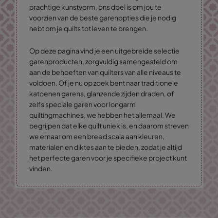
prachtige kunstvorm, ons doel is om jou te
voorzien van de beste garenopties die je nodig
hebt om je quilts tot leven te brengen.
Op deze pagina vind je een uitgebreide selectie
garenproducten, zorgvuldig samengesteld om
aan de behoeften van quilters van alle niveaus te
voldoen. Of je nu op zoek bent naar traditionele
katoenen garens, glanzende zijden draden, of
zelfs speciale garen voor longarm
quiltingmachines, we hebben het allemaal. We
begrijpen dat elke quilt uniek is, en daarom streven
we ernaar om een breed scala aan kleuren,
materialen en diktes aan te bieden, zodat je altijd
het perfecte garen voor je specifieke project kunt
vinden.