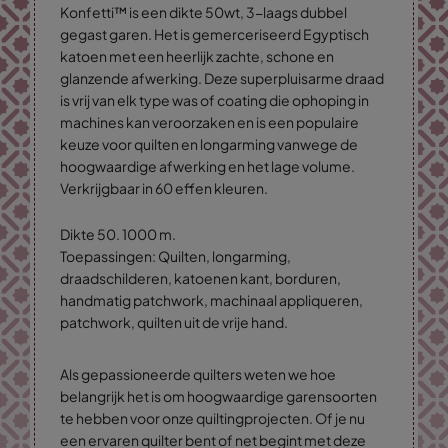
Konfetti™ is een dikte 50wt, 3-laags dubbel
gegast garen. Het is gemerceriseerd Egyptisch
katoen met een heerlijk zachte, schone en
glanzende afwerking. Deze superpluisarme draad
is vrij van elk type was of coating die ophoping in
machines kan veroorzaken en is een populaire
keuze voor quilten en longarming vanwege de
hoogwaardige afwerking en het lage volume.
Verkrijgbaar in 60 effen kleuren.
Dikte 50. 1000 m.
Toepassingen: Quilten, longarming,
draadschilderen, katoenen kant, borduren,
handmatig patchwork, machinaal appliqueren,
patchwork, quilten uit de vrije hand.
Als gepassioneerde quilters weten we hoe
belangrijk het is om hoogwaardige garensoorten
te hebben voor onze quiltingprojecten. Of je nu
een ervaren quilter bent of net begint met deze