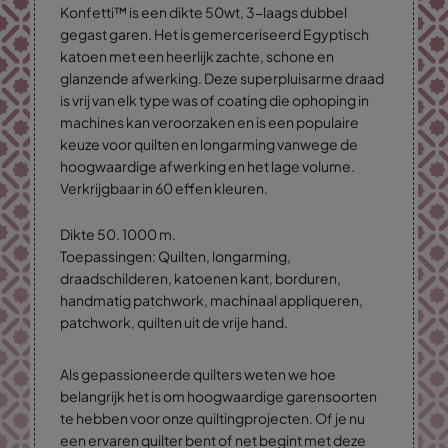
Konfetti™ is een dikte 50wt, 3-laags dubbel
gegast garen. Het is gemerceriseerd Egyptisch
katoen met een heerlijk zachte, schone en
glanzende afwerking. Deze superpluisarme draad
is vrij van elk type was of coating die ophoping in
machines kan veroorzaken en is een populaire
keuze voor quilten en longarming vanwege de
hoogwaardige afwerking en het lage volume.
Verkrijgbaar in 60 effen kleuren.
Dikte 50. 1000 m.
Toepassingen: Quilten, longarming,
draadschilderen, katoenen kant, borduren,
handmatig patchwork, machinaal appliqueren,
patchwork, quilten uit de vrije hand.
Als gepassioneerde quilters weten we hoe
belangrijk het is om hoogwaardige garensoorten
te hebben voor onze quiltingprojecten. Of je nu
een ervaren quilter bent of net begint met deze