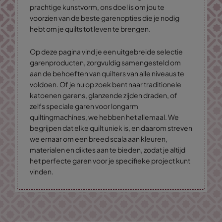
prachtige kunstvorm, ons doel is om jou te
voorzien van de beste garenopties die je nodig
hebt om je quilts tot leven te brengen.
Op deze pagina vind je een uitgebreide selectie
garenproducten, zorgvuldig samengesteld om
aan de behoeften van quilters van alle niveaus te
voldoen. Of je nu op zoek bent naar traditionele
katoenen garens, glanzende zijden draden, of
zelfs speciale garen voor longarm
quiltingmachines, we hebben het allemaal. We
begrijpen dat elke quilt uniek is, en daarom streven
we ernaar om een breed scala aan kleuren,
materialen en diktes aan te bieden, zodat je altijd
het perfecte garen voor je specifieke project kunt
vinden.