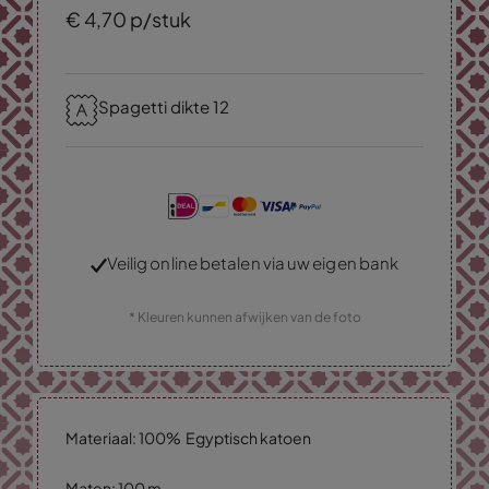
€
4,
70
p/stuk
Spagetti dikte 12
Veilig online betalen via uw eigen bank
* Kleuren kunnen afwijken van de foto
Materiaal: 100% Egyptisch katoen
Maten: 100 m