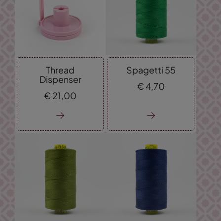
Thread
Spagetti 55
Dispenser
€
4,
70
€
21,
00