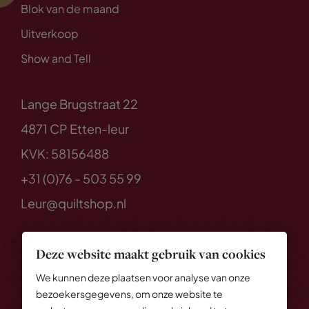
Blok van de maand
Uitverkoop
Show and Tell
Lange Brugstraat 22
4871 CP Etten-leur
KVK: 58156488
+31 (0)76 - 503 55 99
Leur@quiltshop.nl
Deze website maakt gebruik van cookies
We kunnen deze plaatsen voor analyse van onze
bezoekersgegevens, om onze website te