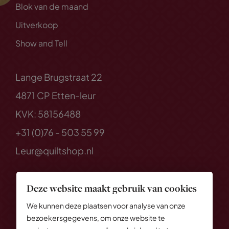
Blok van de maand
Uitverkoop
Show and Tell
Lange Brugstraat 22
4871 CP Etten-leur
KVK: 58156488
+31 (0)76 - 503 55 99
Leur@quiltshop.nl
Deze website maakt gebruik van cookies
We kunnen deze plaatsen voor analyse van onze
bezoekersgegevens, om onze website te