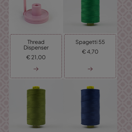
Thread
Spagetti 55
Dispenser
€
4,
70
€
21,
00