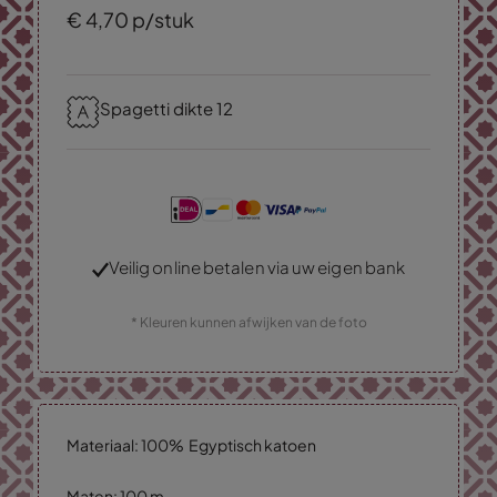
€
4,
70
p/stuk
Spagetti dikte 12
Veilig online betalen via uw eigen bank
* Kleuren kunnen afwijken van de foto
Materiaal: 100% Egyptisch katoen
Maten: 100 m