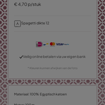
€
4,
70
p/stuk
Spagetti dikte 12
Veilig online betalen via uw eigen bank
* Kleuren kunnen afwijken van de foto
Materiaal: 100% Egyptisch katoen
Maten: 100 m