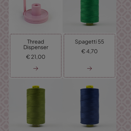
Thread
Spagetti 55
Dispenser
€
4,
70
€
21,
00