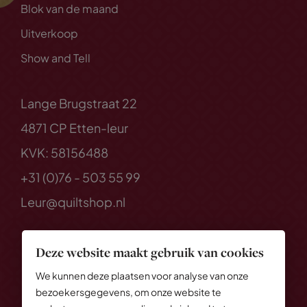
Blok van de maand
Uitverkoop
Show and Tell
Lange Brugstraat 22
4871 CP Etten-leur
KVK: 58156488
+31 (0)76 - 503 55 99
Leur@quiltshop.nl
Deze website maakt gebruik van cookies
We kunnen deze plaatsen voor analyse van onze
bezoekersgegevens, om onze website te