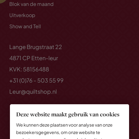
Blok van de maand
Uitverkoop
Show and Tell
Lange Brugstraat 22
4871 CP Etten-leur
KVK: 58156488
+31 (0)76 - 503 55 99
Leur@quiltshop.nl
Deze website maakt gebruik van cookies
We kunnen deze plaatsen voor analyse van onze
bezoekersgegevens, om onze website te