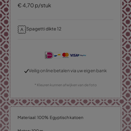
€
4,
70
p/stuk
Spagetti dikte 12
Veilig online betalen via uw eigen bank
* Kleuren kunnen afwijken van de foto
Materiaal: 100% Egyptisch katoen
Maten: 100 m