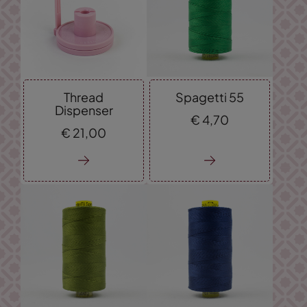
Thread
Spagetti 55
Dispenser
€
4,
70
€
21,
00